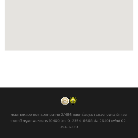
กรมทางหลวง กระทรวงคมนาคม 2/486 ถนนศรีอยุธยา แขวงทุ่งพญาไท เขต
ราชเทวี กรุงเทพมหานคร 10400 โทร 0-2354-6668 ต่อ 26401 แฟกซ์ 02-
354-6239