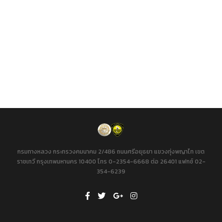
กรมทางหลวง กระทรวงคมนาคม 2/486 ถนนศรีอยุธยา แขวงทุ่งพญาไท เขต
ราชเทวี กรุงเทพมหานคร 10400 โทร 0-2354-6668 ต่อ 26401 แฟกซ์ 02-
354-6239