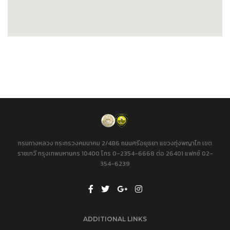
กรมทางหลวง กระทรวงคมนาคม 2/486 ถนนศรีอยุธยา แขวงทุ่งพญาไท เขต
ราชเทวี กรุงเทพมหานคร 10400 โทร 0-2354-6668 ต่อ 26401 แฟกซ์ 02-
354-6239
ADDITIONAL LINKS