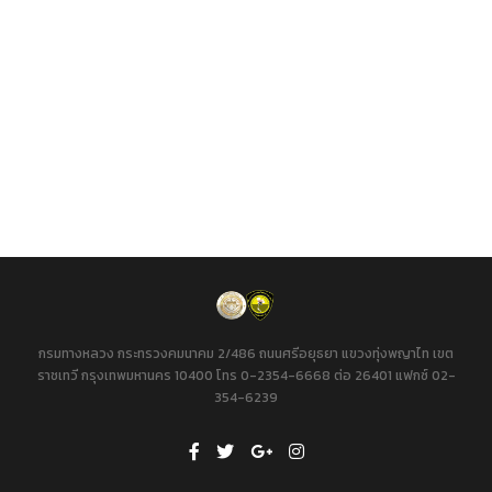
กรมทางหลวง กระทรวงคมนาคม 2/486 ถนนศรีอยุธยา แขวงทุ่งพญาไท เขต
ราชเทวี กรุงเทพมหานคร 10400 โทร 0-2354-6668 ต่อ 26401 แฟกซ์ 02-
354-6239