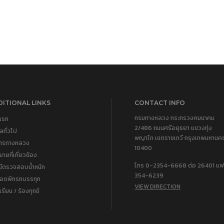
ITIONAL LINKS
CONTACT INFO
กรมทางหลวง กระทรวงคมนาคม
แรก
2/486 ถนนศรีอยุธยา แขวงทุ่ง
ูลทั่วไป
พญาไท เขตราชเทวี กรุงเทพมหานค
การทางหลวง
10400
ายที่เกี่ยวข้อง
โทร 0-2354-6668 ต่อ 26401 แฟ
นีตรวจสอบน้ำหนัก
354-6239
จอดพักรถบรรทุก
VIEW DIRECTION
เรียน / ร้องทุกข์