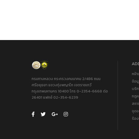
ADD
หน้า
กรมทางหลวง กระทรวงคมนาคม 2/486 ถนน
ข้อม
ศรีอยุธยา แขวงทุ่งพญาไท เขตราชเทวี
บริ
กรุงเทพมหานคร 10400 โทร 0-2354-6668 ต่อ
กฎหม
26401 แฟกซ์ 02-354-6239
สถา
จุด
ร้อง