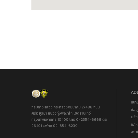
ADD
หน้า
กรมทางหลวง กระทรวงคมนาคม 2/486 ถนน
ข้อม
ศรีอยุธยา แขวงทุ่งพญาไท เขตราชเทวี
บริ
กรุงเทพมหานคร 10400 โทร 0-2354-6668 ต่อ
กฎหม
26401 แฟกซ์ 02-354-6239
สถา