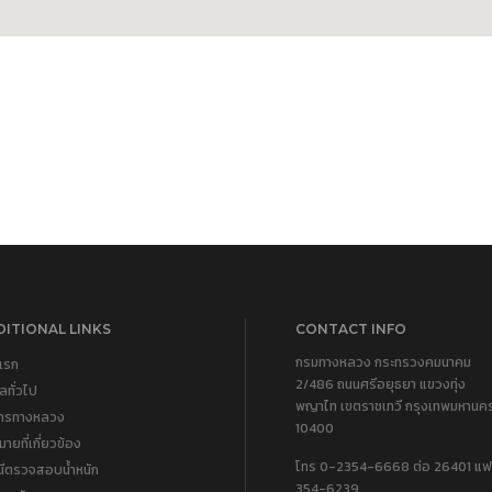
ITIONAL LINKS
CONTACT INFO
กรมทางหลวง กระทรวงคมนาคม
แรก
2/486 ถนนศรีอยุธยา แขวงทุ่ง
ูลทั่วไป
พญาไท เขตราชเทวี กรุงเทพมหานค
การทางหลวง
10400
ายที่เกี่ยวข้อง
โทร 0-2354-6668 ต่อ 26401 แฟ
นีตรวจสอบน้ำหนัก
354-6239