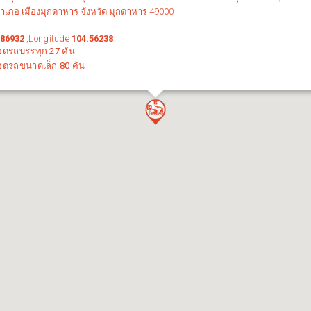
อำเภอ เมืองมุกดาหาร จังหวัด มุกดาหาร 49000
586932
,Longitude
104.56238
อดรถบรรทุก
27
คัน
อดรถขนาดเล็ก
80
คัน