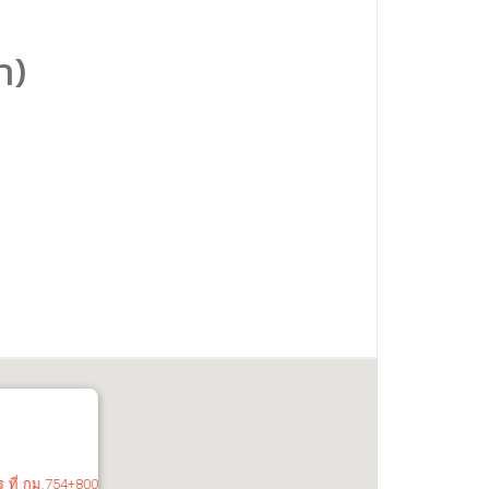
า)
ร
ที่ กม.
754+800