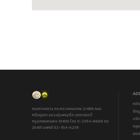
ADD
หน้า
กรมทางหลวง กระทรวงคมนาคม 2/486 ถนน
ข้อม
ศรีอยุธยา แขวงทุ่งพญาไท เขตราชเทวี
บริ
กรุงเทพมหานคร 10400 โทร 0-2354-6668 ต่อ
กฎหม
26401 แฟกซ์ 02-354-6239
สถา