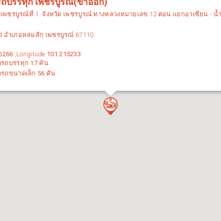
รถบรรทุก เพชรบูรณ์(ขาออก)
ง
เพชรบูรณ์ที่ 1
จังหวัด
เพชรบูรณ์
ทางหลวงหมายเลข 12 ตอน
แยกอาเซียน - น้ำ
 อำเภอหล่มสัก เพชรบูรณ์ 67110
6266
,Longitude
101.215233
ดรถบรรทุก
17
คัน
ดรถขนาดเล็ก
56
คัน