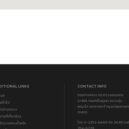
ITIONAL LINKS
CONTACT INFO
กรมทางหลวง กระทรวงคมนาคม
แรก
2/486 ถนนศรีอยุธยา แขวงทุ่ง
ูลทั่วไป
พญาไท เขตราชเทวี กรุงเทพมหานค
การทางหลวง
10400
ายที่เกี่ยวข้อง
โทร 0-2354-6668 ต่อ 26401 แฟ
นีตรวจสอบน้ำหนัก
354-6239