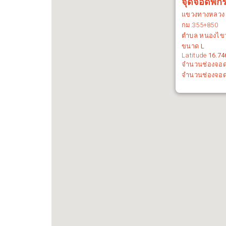
จุดจอดพัก
แขวงทางหลว
กม.
355+850
ตำบล หนองไขว่
ขนาด
L
Latitude
16.74
จำนวนช่องจอ
จำนวนช่องจอ