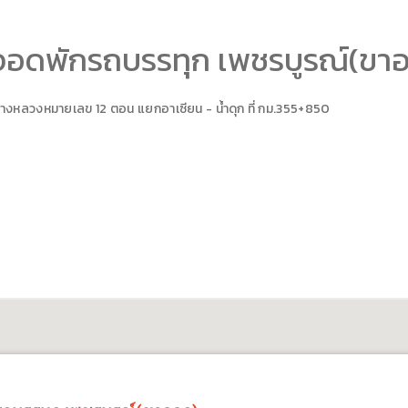
จอดพักรถบรรทุก เพชรบูรณ์(ขา
างหลวงหมายเลข 12 ตอน
แยกอาเซียน - น้ำดุก
ที่ กม.
355+850