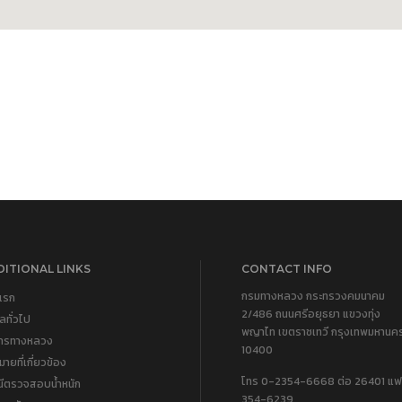
ITIONAL LINKS
CONTACT INFO
กรมทางหลวง กระทรวงคมนาคม
แรก
2/486 ถนนศรีอยุธยา แขวงทุ่ง
ูลทั่วไป
พญาไท เขตราชเทวี กรุงเทพมหานค
การทางหลวง
10400
ายที่เกี่ยวข้อง
โทร 0-2354-6668 ต่อ 26401 แฟ
นีตรวจสอบน้ำหนัก
354-6239