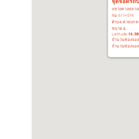
จุดจอดรถบร
แขวงทางหลวง
กม.
611+574
ตำบล ค่ายบกห
ขนาด
L
Latitude
16.38
จำนวนช่องจอ
จำนวนช่องจอ