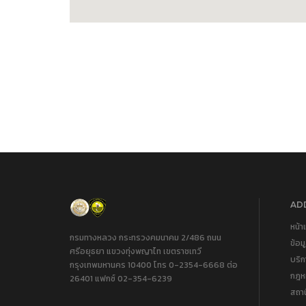
ADD
หน้า
กรมทางหลวง กระทรวงคมนาคม 2/486 ถนน
ข้อม
ศรีอยุธยา แขวงทุ่งพญาไท เขตราชเทวี
บริ
กรุงเทพมหานคร 10400 โทร 0-2354-6668 ต่อ
กฎหม
26401 แฟกซ์ 02-354-6239
สถา