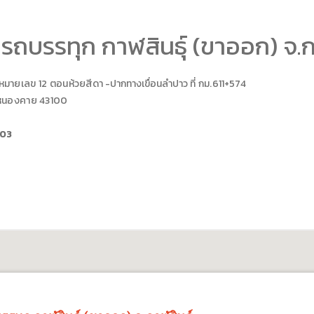
รถบรรทุก กาฬสินธุ์ (ขาออก) จ.กา
มายเลข 12 ตอน
ห้วยสีดา -ปากทางเขื่อนลำปาว
ที่ กม.
611+574
 หนองคาย 43100
903