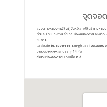
จุดจอด
แขวงทางหลวง
กาฬสินธุ์
จังหวัด
กาฬสินธุ์
ทางหลวงห
ตำบล ค่ายบกหวาน อำเภอเมืองหนองคาย จังหวัด
ขนาด
L
Latitude
16.3899446
,Longitude
103.3390
จำนวนช่องจอดรถบรรทุก
14
คัน
จำนวนช่องจอดรถขนาดเล็ก
0
คัน