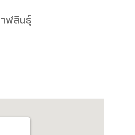
ฬสินธุ์