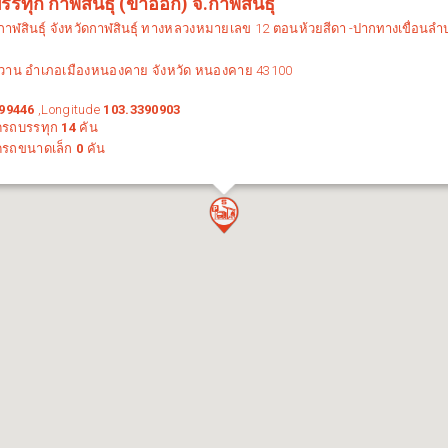
รทุก กาฬสินธุ์ (ขาออก) จ.กาฬสินธุ์
กาฬสินธุ์
จังหวัด
กาฬสินธุ์
ทางหลวงหมายเลข 12 ตอน
ห้วยสีดา -ปากทางเขื่อนลำ
วาน อำเภอเมืองหนองคาย จังหวัด หนองคาย 43100
99446
,Longitude
103.3390903
ดรถบรรทุก
14
คัน
ดรถขนาดเล็ก
0
คัน