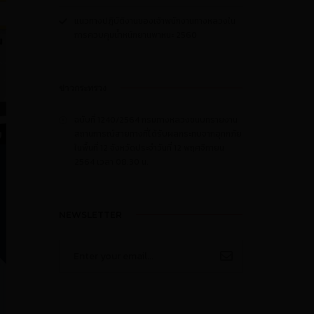
แนวทางปฎิบัติงานของเจ้าพนักงานทางหลวงใน
การควบคุมน้ำหนักยานพาหนะ 2560
ข่าวกระทรวง
ฉบับที่ 1240/2564 กรมทางหลวงชนบทรายงาน
สถานการณ์สายทางที่ได้รับผลกระทบจากอุทกภัย
ในพื้นที่ 12 จังหวัดประจำวันที่ 12 พฤศจิกายน
2564 เวลา 08.30 น.
NEWSLETTER