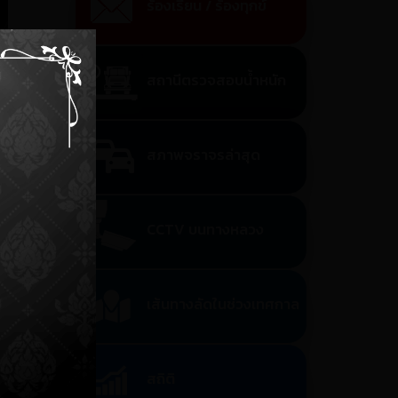
ร้องเรียน / ร้องทุกข์
×
สถานีตรวจสอบน้ำหนัก
สภาพจราจรล่าสุด
CCTV บนทางหลวง
เส้นทางลัดในช่วงเทศกาล
สถิติ